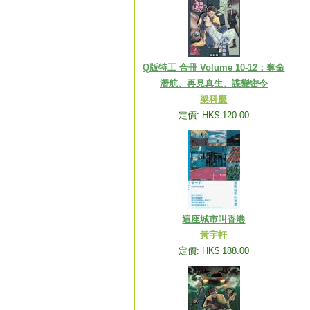
Q版特工 合冊 Volume 10-12：奪命
潛航、再見真生、諜變密令
梁科慶
定價: HK$ 120.00
這座城市叫香港
黃宇軒
定價: HK$ 188.00