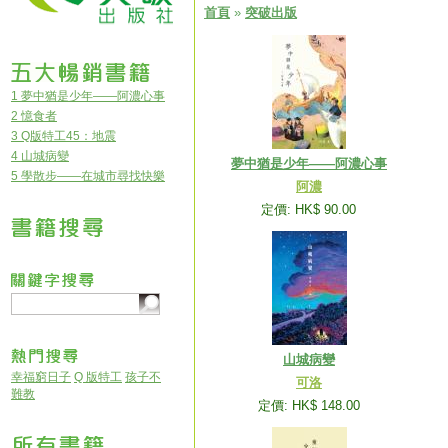
首頁
»
突破出版
1 夢中猶是少年——阿濃心事
2 憶食者
3 Q版特工45：地震
4 山城病變
夢中猶是少年——阿濃心事
5 學散步——在城市尋找快樂
阿濃
定價: HK$ 90.00
山城病變
幸福窮日子
Q 版特工
孩子不
可洛
難教
定價: HK$ 148.00