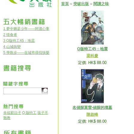
首頁
»
突破出版
»
閱讀之味
1 夢中猶是少年——阿濃心事
2 憶食者
3 Q版特工45：地震
4 山城病變
Q版特工45：地震
5 學散步——在城市尋找快樂
梁科慶
定價: HK$ 88.00
名偵探莫雷‧偵探的墳墓
幸福窮日子
Q 版特工
孩子不
陳啟峰
難教
定價: HK$ 88.00