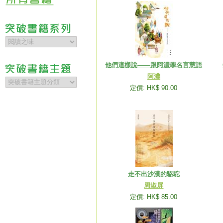
他們這樣說——跟阿濃學名言慧語
阿濃
定價: HK$ 90.00
走不出沙漠的駱駝
周淑屏
定價: HK$ 85.00