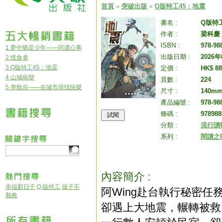
首頁
»
突破出版
»
Q版特工45：地震
書名 :
Q版特
作者 :
梁科慶
ISBN :
978-98
1 夢中猶是少年——阿濃心事
出版日期 :
2026
2 憶食者
3 Q版特工45：地震
定價 :
HK$ 88
4 山城病變
頁數 :
224
5 學散步——在城市尋找快樂
尺寸 :
140m
產品編號 :
978-98
條碼 :
978988
分類 :
流行讀
系列 :
閱讀之
內容簡介 :
幸福窮日子
Q 版特工
孩子不
阿Wing赴台執行秘密任
難教
卻遇上大地震，輾轉被救