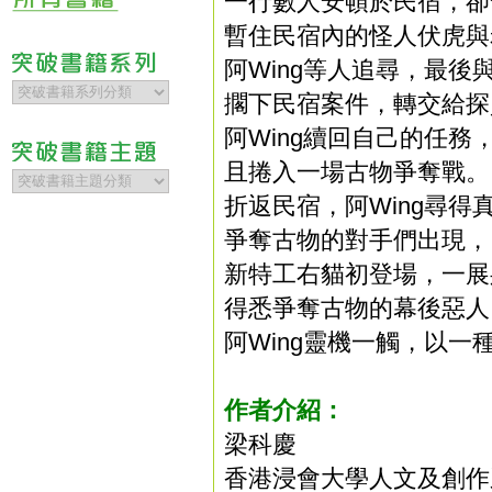
一行數人安頓於民宿，卻
暫住民宿內的怪人伏虎與
阿Wing等人追尋，最
擱下民宿案件，轉交給探
阿Wing續回自己的任
且捲入一場古物爭奪戰。
折返民宿，阿Wing尋得
爭奪古物的對手們出現，
新特工右貓初登場，一展
得悉爭奪古物的幕後惡人
阿Wing靈機一觸，以
作者介紹：
梁科慶
香港浸會大學人文及創作