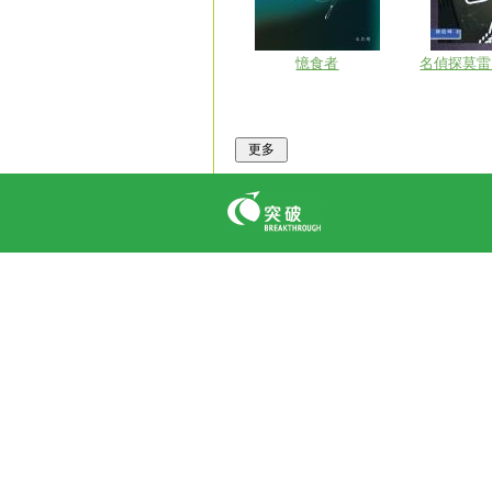
憶食者
名偵探莫雷