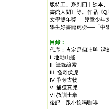
版特工」系列四十餘本、
書館人間》等。作品《Q
文學雙年獎──兒童少年
學生好書龍虎榜──「中
目錄：
代序：肯定是個壯舉 譚
I 地動山搖
II 筆錄線索
III 怪奇伏虎
IV 爭奪古物
V 捕獲真兇
VI 教訓土豪
後記：跟小旋喝咖啡