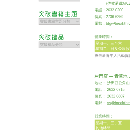
(佐敦港鐵站C2
電話：2632 0200
傳真：2736 6259
電郵：
btg@breakthro
營業時間：
星期一、三至六
星期二、日及公眾假
換最新青年人活動資
村門店 — 青草地
地址： 沙田亞公角山
電話： 2632 0715
傳真： 2632 0807
電郵：
vs@breakthro
營業時間：
星期一、三、​五
其他時間