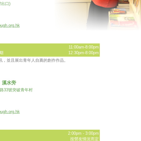
出口)
ugh.org.hk
11:00am-8:00pm
期
12:30pm-8:00pm
訊，並且展出青年人自薦的創作作品。
．溪水旁
路33號突破青年村
ugh.org.hk
2:00pm - 3:00pm
按營友情況而定