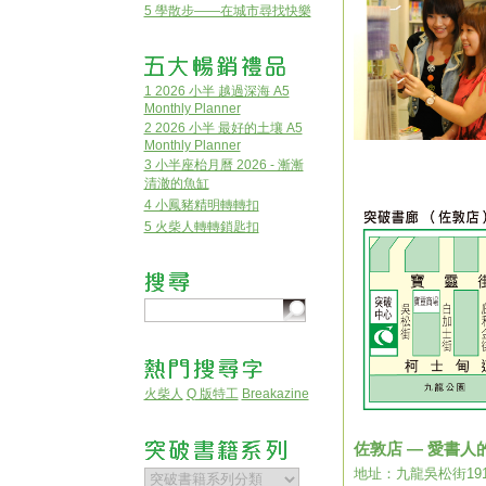
5 學散步——在城市尋找快樂
1 2026 小半 越過深海 A5
Monthly Planner
2 2026 小半 最好的土壤 A5
Monthly Planner
3 小半座枱月曆 2026 - 漸漸
清澈的魚缸
4 小鳳豬精明轉轉扣
5 火柴人轉轉鎖匙扣
火柴人
Q 版特工
Breakazine
佐敦店 — 愛書人
地址：九龍吳松街19