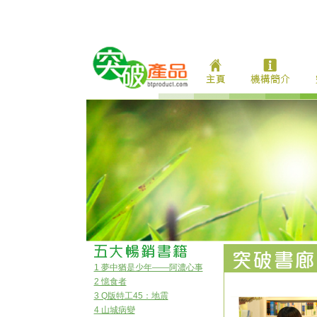
1 夢中猶是少年——阿濃心事
2 憶食者
3 Q版特工45：地震
4 山城病變