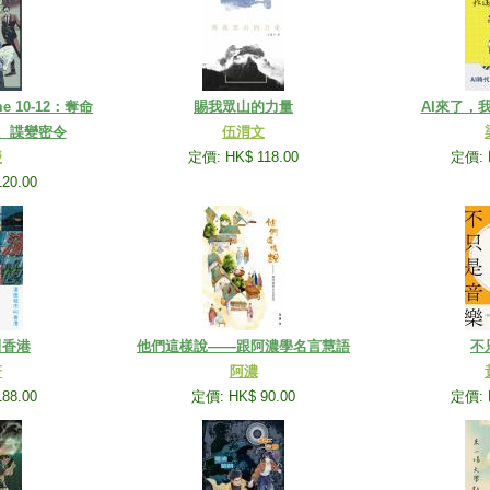
e 10-12：奪命
賜我眾山的力量
AI來了，
、諜變密令
伍渭文
慶
定價: HK$ 118.00
定價: H
20.00
叫香港
他們這樣說——跟阿濃學名言慧語
不
軒
阿濃
88.00
定價: HK$ 90.00
定價: H