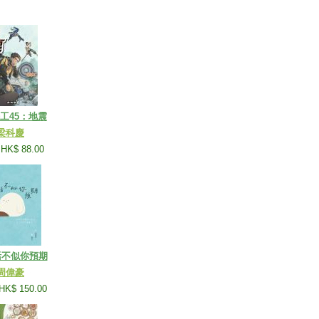
工45：地震
梁科慶
HK$ 88.00
活不似你預期
周偉豪
K$ 150.00