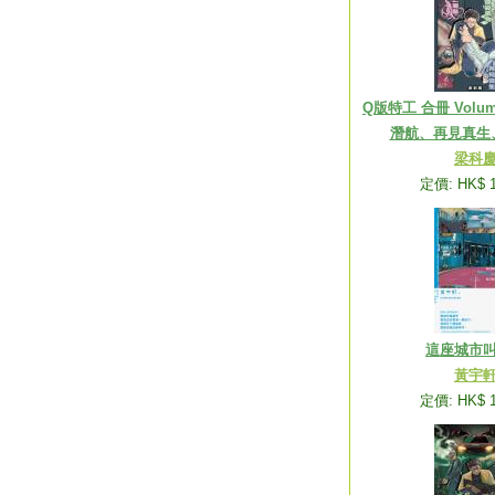
Q版特工 合冊 Volum
潛航、再見真生
梁科
定價: HK$ 1
這座城市
黃宇
定價: HK$ 1