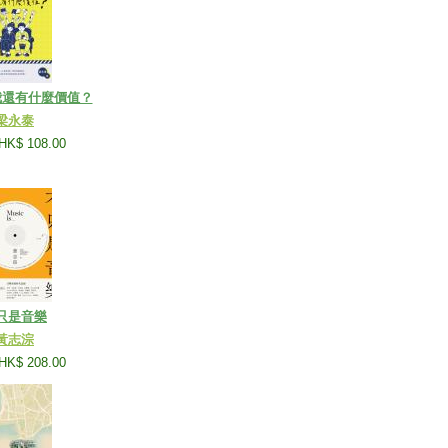
我還有什麼價值？
梁永泰
K$ 108.00
只是音樂
黃志淙
K$ 208.00