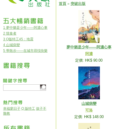
首頁
»
突破出版
1 夢中猶是少年——阿濃心事
2 憶食者
3 Q版特工45：地震
4 山城病變
夢中猶是少年——阿濃心事
5 學散步——在城市尋找快樂
阿濃
定價: HK$ 90.00
山城病變
幸福窮日子
Q 版特工
孩子不
可洛
難教
定價: HK$ 148.00