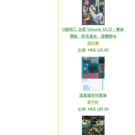
Q版特工 合冊 Volume 10-12：奪命
潛航、再見真生、諜變密令
梁科慶
定價: HK$ 120.00
這座城市叫香港
黃宇軒
定價: HK$ 188.00