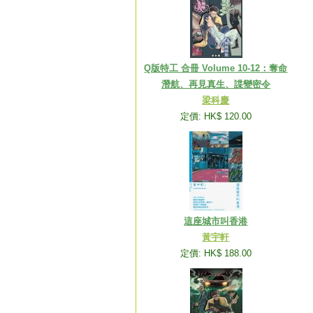
Q版特工 合冊 Volume 10-12：奪命
潛航、再見真生、諜變密令
梁科慶
定價: HK$ 120.00
這座城市叫香港
黃宇軒
定價: HK$ 188.00