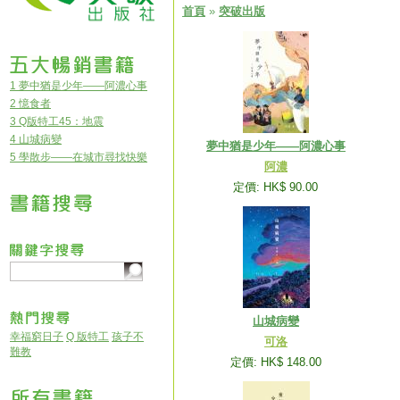
首頁
»
突破出版
1 夢中猶是少年——阿濃心事
2 憶食者
3 Q版特工45：地震
4 山城病變
夢中猶是少年——阿濃心事
5 學散步——在城市尋找快樂
阿濃
定價: HK$ 90.00
山城病變
幸福窮日子
Q 版特工
孩子不
可洛
難教
定價: HK$ 148.00