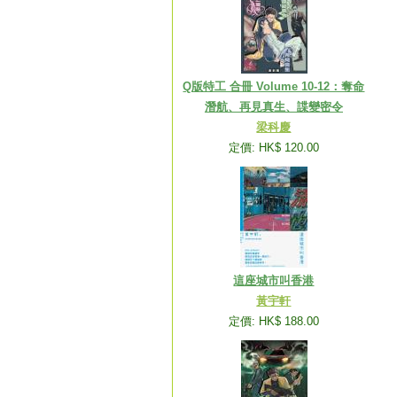
Q版特工 合冊 Volume 10-12：奪命
潛航、再見真生、諜變密令
梁科慶
定價: HK$ 120.00
這座城市叫香港
黃宇軒
定價: HK$ 188.00