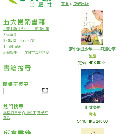
首頁
»
突破出版
1 夢中猶是少年——阿濃心事
2 憶食者
3 Q版特工45：地震
4 山城病變
夢中猶是少年——阿濃心事
5 學散步——在城市尋找快樂
阿濃
定價: HK$ 90.00
山城病變
幸福窮日子
Q 版特工
孩子不
可洛
難教
定價: HK$ 148.00