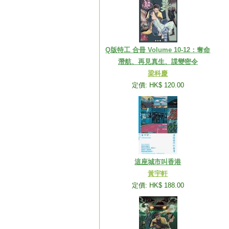
Q版特工 合冊 Volume 10-12：奪命
潛航、再見真生、諜變密令
梁科慶
定價: HK$ 120.00
這座城市叫香港
黃宇軒
定價: HK$ 188.00