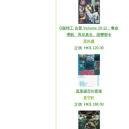
Q版特工 合冊 Volume 10-12：奪命
潛航、再見真生、諜變密令
梁科慶
定價: HK$ 120.00
這座城市叫香港
黃宇軒
定價: HK$ 188.00