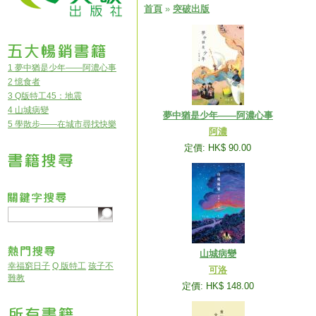
首頁
»
突破出版
1 夢中猶是少年——阿濃心事
2 憶食者
3 Q版特工45：地震
4 山城病變
夢中猶是少年——阿濃心事
5 學散步——在城市尋找快樂
阿濃
定價: HK$ 90.00
山城病變
幸福窮日子
Q 版特工
孩子不
可洛
難教
定價: HK$ 148.00