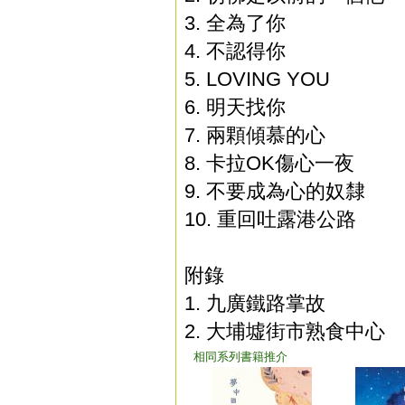
3.
全為了你
4.
不認得你
5.
LOVING YOU
6.
明天找你
7.
兩顆傾慕的心
8.
卡拉OK傷心一夜
9.
不要成為心的奴隸
10. 重回吐露港公路
附錄
1.
九廣鐵路掌故
2.
大埔墟街市熟食中心
相同系列書籍推介