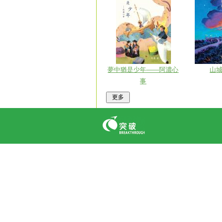
夢中猶是少年——阿濃心
山
事