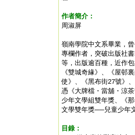
作者簡介：
周淑屏
嶺南學院中文系畢業，曾
專欄作者，突破出版社書
等，出版逾百種，近作包
《雙城奇緣》、《屋邨裏
使》、《黑布街27號》
憑《大牌檔・當舖・涼茶
少年文學組雙年獎、《那
文學雙年獎──兒童少年
目錄
：