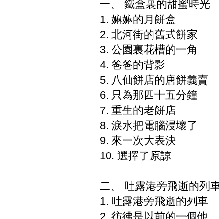
一、 鐵盒裏的甜蜜時光
1.
嫲嫲的月餅盒
2.
北河街的舊式餅家
3.
公園裏花槽的一角
4.
爸爸的背影
5.
八仙餅店的唐餅義賣
6.
只為那四十五分鐘
7.
重生的老餅店
8.
淚水把電腦浸壞了
9.
來一次大表決
10. 選擇了原諒
二、 吐露港旁飛逝的列
1.
吐露港旁飛逝的列車
2.
彷彿是以前的一個他