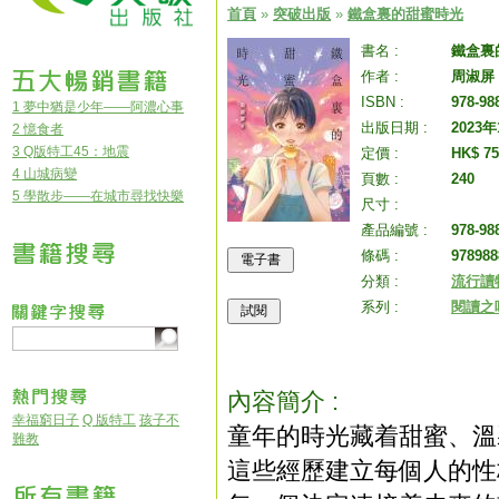
首頁
»
突破出版
»
鐵盒裏的甜蜜時光
書名 :
鐵盒裏
作者 :
周淑屏
ISBN :
978-98
1 夢中猶是少年——阿濃心事
出版日期 :
2023
2 憶食者
3 Q版特工45：地震
定價 :
HK$ 75
4 山城病變
頁數 :
240
5 學散步——在城市尋找快樂
尺寸 :
產品編號 :
978-98
條碼 :
978988
分類 :
流行讀
系列 :
閱讀之
內容簡介 :
幸福窮日子
Q 版特工
孩子不
童年的時光藏着甜蜜、溫
難教
這些經歷建立每個人的性