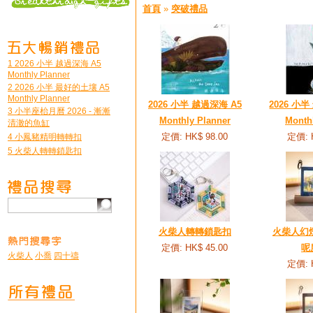
首頁
»
突破禮品
1 2026 小半 越過深海 A5
Monthly Planner
2 2026 小半 最好的土壤 A5
Monthly Planner
2026 小半 越過深海 A5
2026 小
3 小半座枱月曆 2026 - 漸漸
Monthly Planner
Month
清澈的魚缸
定價: HK$ 98.00
定價: 
4 小鳳豬精明轉轉扣
5 火柴人轉轉鎖匙扣
火柴人轉轉鎖匙扣
火柴人幻燈
定價: HK$ 45.00
呢
火柴人
小喬
四十禱
定價: 