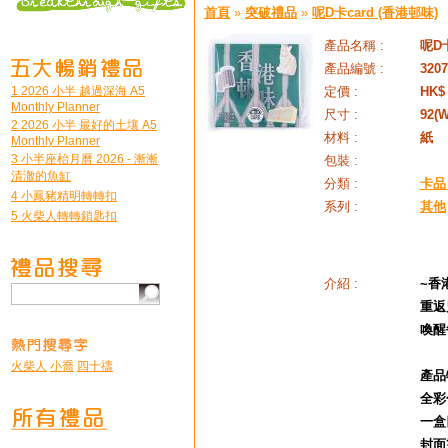
首頁
»
突破禮品
»
呢D卡card (香港邨味)
產品名稱 :
呢D卡
產品編號 :
3207
1 2026 小半 越過深海 A5
定價 :
HK$ 
Monthly Planner
尺寸 :
92(
2 2026 小半 最好的土壤 A5
材料 :
紙
Monthly Planner
3 小半座枱月曆 2026 - 漸漸
包裝 :
清澈的魚缸
分類 :
卡品 
4 小鳳豬精明轉轉扣
系列 :
其他
5 火柴人轉轉鎖匙扣
介紹 :
~香
重返
喚醒
火柴人
小喬
四十禱
產品
全彩
一盒
封面