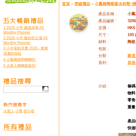
首頁
»
突破禮品
»
小鳳豬陶瓷吸水杯墊 (燒
產品名稱 :
小鳳
產品編號 :
3206
1 2026 小半 越過深海 A5
定價 :
HK$ 
Monthly Planner
尺寸 :
105 
2 2026 小半 最好的土壤 A5
材料 :
陶瓷
Monthly Planner
3 小半座枱月曆 2026 - 漸漸
包裝 :
清澈的魚缸
分類 :
家居用
4 小鳳豬精明轉轉扣
系列 :
其他
5 火柴人轉轉鎖匙扣
介紹 :
條碼：
物料
零售價
重量
火柴人
小喬
四十禱
產品
快速