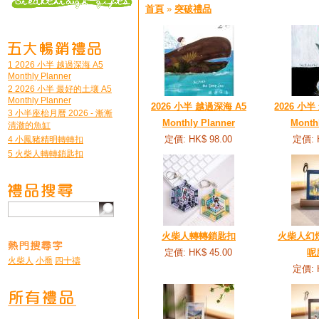
首頁
»
突破禮品
1 2026 小半 越過深海 A5
Monthly Planner
2 2026 小半 最好的土壤 A5
Monthly Planner
2026 小半 越過深海 A5
2026 小
3 小半座枱月曆 2026 - 漸漸
Monthly Planner
Month
清澈的魚缸
定價: HK$ 98.00
定價: 
4 小鳳豬精明轉轉扣
5 火柴人轉轉鎖匙扣
火柴人轉轉鎖匙扣
火柴人幻燈
定價: HK$ 45.00
呢
火柴人
小喬
四十禱
定價: 