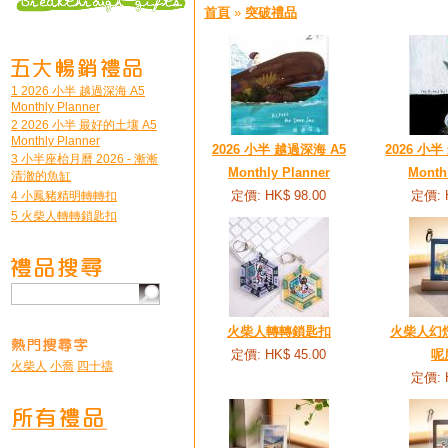
首頁
»
突破禮品
1 2026 小半 越過深海 A5
Monthly Planner
2 2026 小半 最好的土壤 A5
Monthly Planner
2026 小半 越過深海 A5
2026 小
3 小半座枱月曆 2026 - 漸漸
Monthly Planner
Month
清澈的魚缸
定價: HK$ 98.00
定價: 
4 小鳳豬精明轉轉扣
5 火柴人轉轉鎖匙扣
火柴人轉轉鎖匙扣
火柴人幻燈
定價: HK$ 45.00
呢
火柴人
小喬
四十禱
定價: 