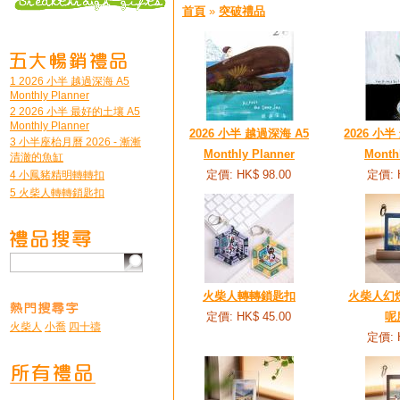
首頁
»
突破禮品
1 2026 小半 越過深海 A5
Monthly Planner
2 2026 小半 最好的土壤 A5
Monthly Planner
2026 小半 越過深海 A5
2026 小
3 小半座枱月曆 2026 - 漸漸
Monthly Planner
Month
清澈的魚缸
定價: HK$ 98.00
定價: 
4 小鳳豬精明轉轉扣
5 火柴人轉轉鎖匙扣
火柴人轉轉鎖匙扣
火柴人幻燈
定價: HK$ 45.00
呢
火柴人
小喬
四十禱
定價: 