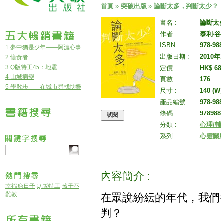
首頁
»
突破出版
»
論斷太多，判斷太少？
書名 :
論斷太
作者 :
泰利‧
ISBN :
978-98
1 夢中猶是少年——阿濃心事
出版日期 :
2010
2 憶食者
3 Q版特工45：地震
定價 :
HK$ 68
4 山城病變
頁數 :
176
5 學散步——在城市尋找快樂
尺寸 :
140 (W
產品編號 :
978-98
條碼 :
978988
分類 :
心理/
系列 :
心靈關
內容簡介 :
幸福窮日子
Q 版特工
孩子不
難教
在眾說紛紜的年代，我們
判？