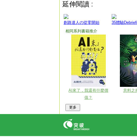
延伸閱讀 :
創路達人の從零開始
35體驗Debrief
相同系列書籍推介
AI來了，我還有什麼價
意料之
值？