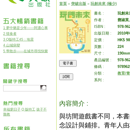
首頁
»
突破出版
»
玩創未來 (極少)
書名 :
玩創未來
作者 :
鄧淑英
ISBN :
978-96
1 夢中猶是少年——阿濃心事
出版日期 :
2010
2 憶食者
3 Q版特工45：地震
定價 :
HK$ 98
4 山城病變
頁數 :
224
5 學散步——在城市尋找快樂
尺寸 :
190mm
產品編號 :
978-96
條碼 :
978962
分類 :
教育/
系列 :
內容簡介 :
幸福窮日子
Q 版特工
孩子不
難教
與坊間遊戲書不同，本書
念設計與鋪排。青年人由