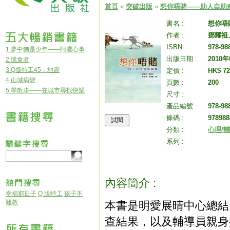
首頁
»
突破出版
»
想你唔賭——助人自助戒
書名 :
想你唔
作者 :
鄧耀祖
ISBN :
978-98
1 夢中猶是少年——阿濃心事
出版日期 :
2010
2 憶食者
3 Q版特工45：地震
定價 :
HK$ 72
4 山城病變
頁數 :
200
5 學散步——在城市尋找快樂
尺寸 :
產品編號 :
978-98
條碼 :
978988
分類 :
心理/
系列 :
內容簡介 :
幸福窮日子
Q 版特工
孩子不
難教
本書是明愛展晴中心總結
查結果，以及輔導員親身