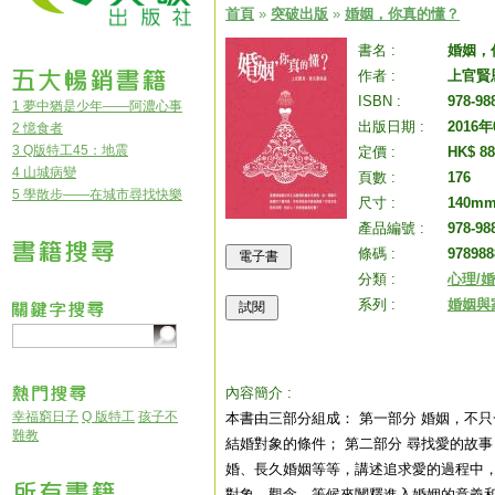
首頁
»
突破出版
»
婚姻，你真的懂？
書名 :
婚姻，
作者 :
上官賢
ISBN :
978-98
1 夢中猶是少年——阿濃心事
出版日期 :
2016
2 憶食者
3 Q版特工45：地震
定價 :
HK$ 88
4 山城病變
頁數 :
176
5 學散步——在城市尋找快樂
尺寸 :
140mm
產品編號 :
978-98
條碼 :
978988
分類 :
心理/
系列 :
婚姻與
內容簡介 :
幸福窮日子
Q 版特工
孩子不
本書由三部分組成： 第一部分 婚姻，不
難教
結婚對象的條件； 第二部分 尋找愛的故
婚、長久婚姻等等，講述追求愛的過程中，
對象、觀念、等候來闡釋進入婚姻的意義和