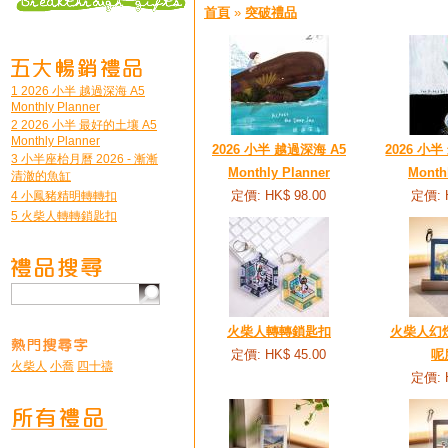
首頁
»
突破禮品
1 2026 小半 越過深海 A5
Monthly Planner
2 2026 小半 最好的土壤 A5
Monthly Planner
2026 小半 越過深海 A5
2026 小
3 小半座枱月曆 2026 - 漸漸
Monthly Planner
Month
清澈的魚缸
定價: HK$ 98.00
定價: 
4 小鳳豬精明轉轉扣
5 火柴人轉轉鎖匙扣
火柴人轉轉鎖匙扣
火柴人幻燈
定價: HK$ 45.00
呢
火柴人
小喬
四十禱
定價: 