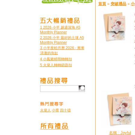
首頁
»
突破禮品
»
小
1 2026 小半 越過深海 A5
Monthly Planner
2 2026 小半 最好的土壤 A5
Monthly Planner
3 小半座枱月曆 2026 - 漸漸
清澈的魚缸
4 小鳳豬精明轉轉扣
5 火柴人轉轉鎖匙扣
火柴人
小喬
四十禱
名稱 : Joyful