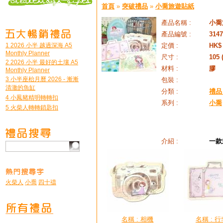
首頁
»
突破禮品
»
小喬旅遊貼紙
產品名稱 :
小喬
產品編號 :
3147
1 2026 小半 越過深海 A5
定價 :
HK$ 
Monthly Planner
尺寸 :
105 
2 2026 小半 最好的土壤 A5
材料 :
膠
Monthly Planner
3 小半座枱月曆 2026 - 漸漸
包裝 :
清澈的魚缸
分類 :
禮品 /
4 小鳳豬精明轉轉扣
系列 :
小喬
5 火柴人轉轉鎖匙扣
介紹 :
一款
火柴人
小喬
四十禱
名稱 : 相機
名稱 : 